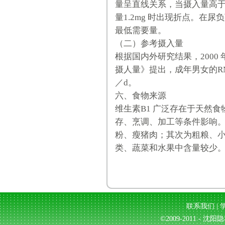
量呈直线关系，当摄入量高于1
量1.2mg 时出现折点。在尿
最低需要量。
（二）参考摄入量
根据国内外研究结果，200
摄人量》提出，成年男女的RNl 分
／d。
六、食物来源
维生素B1 广泛存在于天然
存、烹调、加工等条件影响
粉、瘦猪肉；其次为粗粮、
类、蔬菜和水果中含量较少
联系我们
|
©2009-2011 - 沈