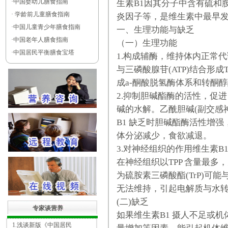
·
中国婴幼儿膳食指南
生素B1因其分子中含有硫和
·
学龄前儿童膳食指南
炎因子等，是维生素中最早
·
中国儿童青少年膳食指南
一、生理功能与缺乏
·
中国老年人膳食指南
（一）生理功能
·
中国居民平衡膳食宝塔
1.构成辅酶，维持体内正常
与三磷酸腺苷(ATP)结合形成
成а-酮酸脱氢酶体系和转酮
2.抑制胆碱酯酶的活性，促
碱的水解。乙酰胆碱(副交感
B1 缺乏时胆碱酯酶活性增
体分泌减少，食欲减退。
3.对神经组织的作用维生素B
在神经组织以TPP 含量最多
为硫胺素三磷酸酯(TrP)可
无法维持，引起电解质与水
(二)缺乏
专家谈营养
如果维生素B1 摄人不足或
1.浅谈新版《中国居民