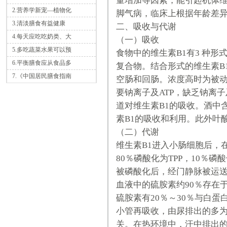
量增加等因素，能引起机体维
2.营养学新宠—植物化
脚气病，临床上根据年龄差
3.清淡膳食有益健康
二、吸收与代谢
4.每天应吃吃奶类、大
（一）吸收
5.多吃蔬菜水果可以预
食物中的维生素B1有3 种
6.平衡膳食应从食品多
复合物。结合形式的维生素B
7.《中国居民膳食指南
空肠和回肠。浓度高时为被
要钠离子及ATP，缺乏钠离子
道对维生素B1的吸收。酒中
素B1的吸收和利用。此外叶
（二）代谢
维生素B1进入小肠细胞后，
80％磷酸化为TPP，10％磷
被磷酸化后，经门静脉被运
血液中的硫胺素约90％存在
硫胺素有20％～30％与白
小管再吸收，由尿排出的多为
关。在热环境中，汗中排出的维