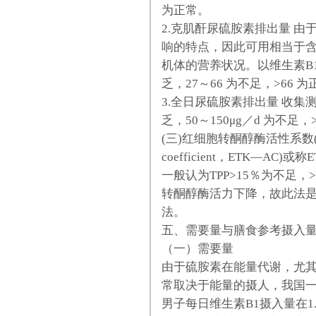
为正常。
2.克肌酐尿硫胺素排出量 
响的特点，因此可用相当于含
机体的营养状况。以维生素B1
乏，27～66 为不足，>66 
3.全日尿硫胺素排出量 收集测
乏，50～150μg／d 为不足，>
(三)红细胞转酮醇酶活性系数(erythroc
coefficient，ETK—AC)或称
一般认为TPP>15％为不足
转酮醇酶活力下降，故此法是
法。
五、需要量与膳食参考摄入
（一）需要量
由于硫胺素在能量代谢，尤
常取决于能量的摄人，我国
男子每日维生素B1摄入量在1