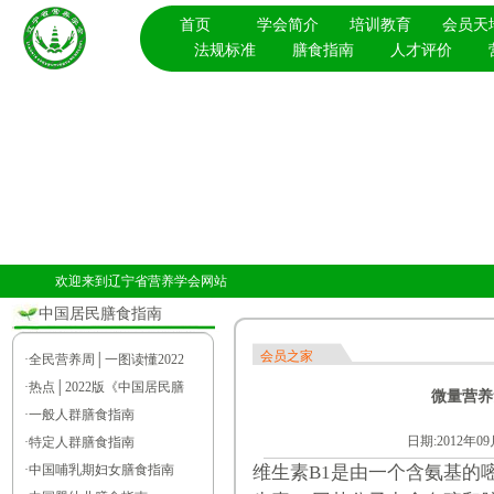
首页
学会简介
培训教育
会员天
法规标准
膳食指南
人才评价
欢迎来到辽宁省营养学会网站
中国居民膳食指南
会员之家
·
全民营养周│一图读懂2022
·
热点│2022版《中国居民膳
微量营养素
·
一般人群膳食指南
日期:2012年0
·
特定人群膳食指南
·
中国哺乳期妇女膳食指南
维生素B1是由一个含氨基的