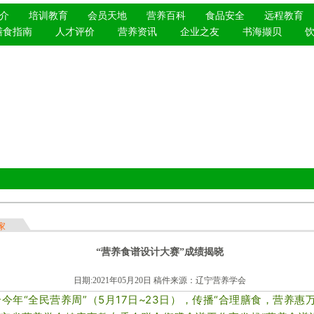
介
培训教育
会员天地
营养百科
食品安全
远程教育
膳食指南
人才评价
营养资讯
企业之友
书海撷贝
家
“营养食谱设计大赛”成绩揭晓
日期:2021年05月20日 稿件来源：
辽宁营养学会
今年“全民营养周”（5月17日~23日），传播“合理膳食，营养惠