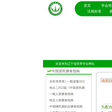
首页
学会简
法规标准
欢迎来到辽宁省营养学会网站
中国居民膳食指南
会员之
·
全民营养周│一图读懂2022
·
热点│2022版《中国居民膳
·
一般人群膳食指南
·
特定人群膳食指南
为配合
·
中国哺乳期妇女膳食指南