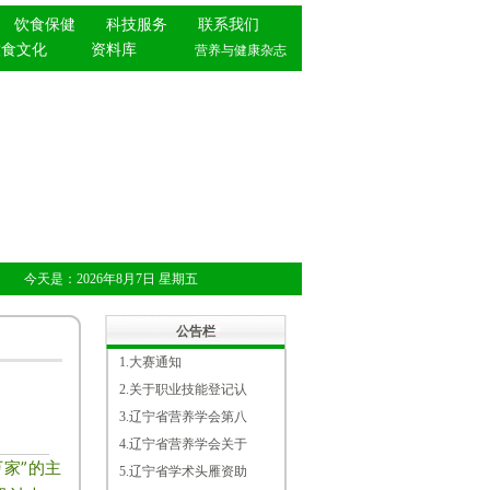
饮食保健
科技服务
联系我们
饮食文化
资料库
营养与健康杂志
今天是：
2026年8月7日
星期五
公告栏
1.
大赛通知
2.
关于职业技能登记认
3.
辽宁省营养学会第八
4.
辽宁省营养学会关于
万家”的主
5.
辽宁省学术头雁资助