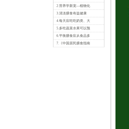
2.营养学新宠—植物化
3.清淡膳食有益健康
4.每天应吃吃奶类、大
5.多吃蔬菜水果可以预
6.平衡膳食应从食品多
7.《中国居民膳食指南