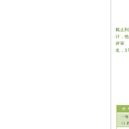
截止到
计，他
评审、
名，3