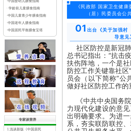
·
中国婴幼儿膳食指南
《民政部 国家卫生健康
·
学龄前儿童膳食指南
（居）民委员会公
·
中国儿童青少年膳食指南
·
中国老年人膳食指南
01
出台《关于加强村
·
中国居民平衡膳食宝塔
导意见
社区防控是新冠
总书记指出：“抗击
扶伤阵地，一个是社
防控工作关键靠社区
员会（以下简称“公
做好社区防控工作的
《中共中央国务
力现代化建设的意见
出明确要求。为进一
专家谈营养
系，夯实联防联控、
1.浅谈新版《中国居民