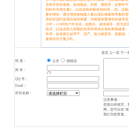
含铁丰富的食物，如动物血、肝脏、瘦肉等，必要时可
剂时补充维生素C，以促进铁的吸收和利用。 四、适
要的增加．通过增加食物摄人量以满足微量营养素的需
孕妇应适时监测自身的体重，并根据体重增长的速率适
小时～2小时的户外活动，如散步、做体操等，因为适
状况，以促进胎儿骨骼的发育和母体自身的骨骼健康。
作用，如容易引起早产、流产、胎儿畸形等。有吸烟、
食物亦应尽量少吃。
首页 上一页 下一
性 质：
公开
悄悄话
姓 名：
(
*
)
QQ 号：
Email：
栏目名称：
注意事项：
您发出的留言，
网，您可以在"
我们为您答复。