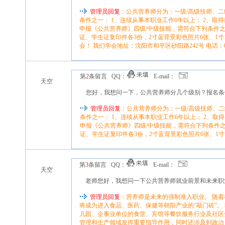
管理员回复
：公共营养师分为：一级/高级技师、二级
条件之一： 1、连续从事本职业工作6年以上； 2、取
申报《公共营养师》四级/中级技能，需符合下列条件之
证、学生证复印件各3份，2寸蓝背景彩色照片6张、1
会！ 我们学会地址：沈阳市和平区砂阳路242号 电话：024-
第
2
条留言 QQ：
E-mail：
天空
您好，我想问一下，公共营养师分几个级别？报名条
管理员回复
：公共营养师分为：一级/高级技师、二
条件之一： 1、连续从事本职业工作6年以上； 2、取
申报《公共营养师》四级/中级技能，需符合下列条件之
证、学生证复印件各3份，2寸蓝背景彩色照片6张、1寸
第
3
条留言 QQ：
E-mail：
天空
老师您好，我想问一下公共营养师就业前景和未来职
管理员回复
：营养师是未来的强制准入职业。 随
将成为进入食品、医药、保健等朝阳产业的“敲门砖”
儿园、企事业单位的食堂、宾馆等餐饮服务行业及社区
管理和生产领域发挥重要指导作用，同时还涉及到政治