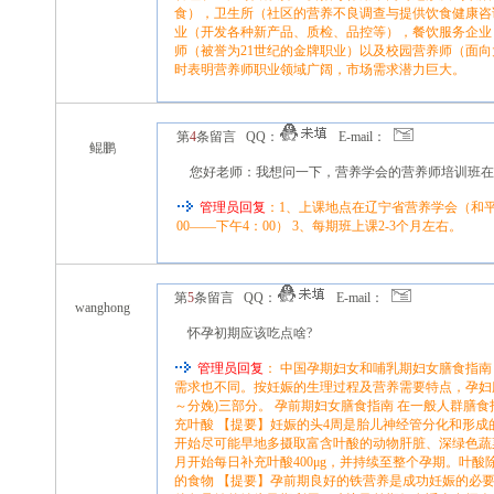
食），卫生所（社区的营养不良调查与提供饮食健康咨
业（开发各种新产品、质检、品控等），餐饮服务企业
师（被誉为21世纪的金牌职业）以及校园营养师（面
时表明营养师职业领域广阔，市场需求潜力巨大。
第
4
条留言 QQ：
E-mail：
鲲鹏
您好老师：我想问一下，营养学会的营养师培训班在
管理员回复
：1、上课地点在辽宁省营养学会（和平
00——下午4：00） 3、每期班上课2-3个月左右。
第
5
条留言 QQ：
E-mail：
wanghong
怀孕初期应该吃点啥?
管理员回复
： 中国孕期妇女和哺乳期妇女膳食指
需求也不同。按妊娠的生理过程及营养需要特点，孕妇膳食指
～分娩)三部分。 孕前期妇女膳食指南 在一般人群膳
充叶酸 【提要】妊娠的头4周是胎儿神经管分化和形
开始尽可能早地多摄取富含叶酸的动物肝脏、深绿色蔬
月开始每日补充叶酸400μg，并持续至整个孕期。叶
的食物 【提要】孕前期良好的铁营养是成功妊娠的必