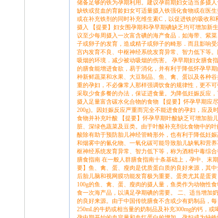
储备足够的铁为孕期利用。建议孕前期妇女适当多摄人
缺铁或贫血的育龄妇女可适量摄入铁强化食物或在医生指导下
或在补充铁剂的同时补充维生素C，以促进铁的吸收和
摄入 【提要】妇女围孕期和孕早期碘缺乏均可增加新
议至少每周摄入一次富含碘的海产食品．如海带、紫菜
子或卵子的发育，造成精子或卵子的畸形．而且影响受
宫内发育不良、中枢神经系统发育异常、智力低下等。
吸烟的环境．减少被动吸烟的伤害。 孕早期妇女膳食指
的膳食能增进食欲，易于消化，并有利于降低怀孕早期
种新鲜蔬菜和水果、大豆制品、鱼、禽、蛋以及各种谷
重的孕妇，不必像常人那样强调饮食的规律性，更不可
采取少食多餐的办法，保证进食量。为降低妊娠反应，
摄入足量富含碳水化合物的食物 【提要】怀孕早期应尽
200g)。因妊娠反应严重而完全不能进食的孕妇，应
食物并补充叶酸 【提要】怀孕早期叶酸缺乏可增加胎
脏、深绿色蔬菜及豆类。由于叶酸补充剂比食物中的叶酸
酸除有助于预防胎儿神经管畸形外，也有利于降低妊娠
和烟雾中的氰化物、一氧化碳可能导致胎儿缺氧和营养
枢神经系统发育异常、智力低下等，称为酒精中毒综合
膳食指南 在一般人群膳食指南十条基础上，孕中、末期
要】鱼、禽、蛋、瘦肉是优质蛋白质的良好来源，其中鱼
后胎儿脑和视网膜功能发育极为重要。蛋类尤其是蛋黄
100g的鱼、禽、蛋、瘦肉的摄人量，鱼类作为动物性
食一次海产品，以满足孕期碘的需要。 二、适当增加
的良好来源。由于中国传统膳食不含或少有奶制品，每日
250mL的牛奶或相当量的奶制品及补充300mg的钙，
孕中期开始的血容量和血红蛋白的增加，孕妇成为缺铁