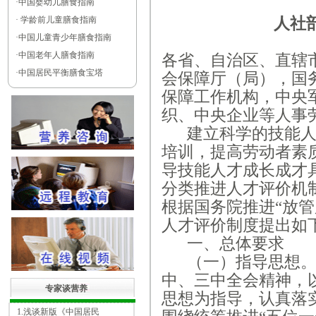
·
中国婴幼儿膳食指南
人社
·
学龄前儿童膳食指南
·
中国儿童青少年膳食指南
·
中国老年人膳食指南
各省、自治区、直辖
·
中国居民平衡膳食宝塔
会保障厅（局），国
保障工作机构，中央
织、中央企业等人事
建立科学的技能
培训，提高劳动者素
导技能人才成长成才
分类推进人才评价机
根据国务院推进
“放
人才评价制度提出如
一、
总体要求
（一）指导思想
中、三中全会精神，
专家谈营养
思想为指导，认真落
1.浅谈新版《中国居民