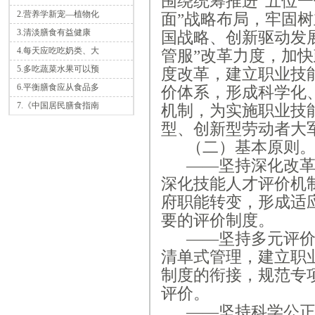
围绕统筹推进
“五位
2.营养学新宠—植物化
面”战略布局，牢固
3.清淡膳食有益健康
国战略、创新驱动发
4.每天应吃吃奶类、大
管服”改革力度，加
5.多吃蔬菜水果可以预
度改革，建立职业技
6.平衡膳食应从食品多
价体系，形成科学化
7.《中国居民膳食指南
机制，为实施职业技
型、创新型劳动者大
（二）基本原则
——坚持深化改革
深化技能人才评价机
府职能转变，形成适
要的评价制度。
——坚持多元评
清单式管理，建立职
制度的衔接，规范专
评价。
——坚持科学公